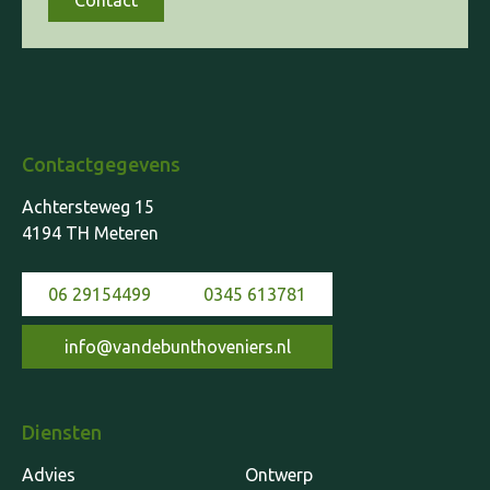
Contact
Contactgegevens
Achtersteweg 15
4194 TH Meteren
06 29154499
0345 613781
info@vandebunthoveniers.nl
Diensten
Advies
Ontwerp